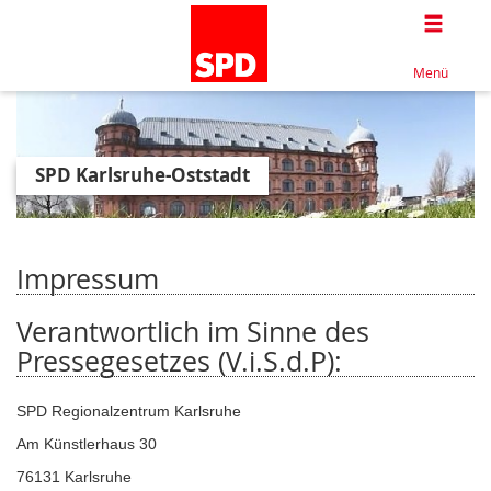
Togg
Menü
SPD Karlsruhe-Oststadt
Impressum
Verantwortlich im Sinne des
Pressegesetzes (V.i.S.d.P):
SPD Regionalzentrum Karlsruhe
Am Künstlerhaus 30
76131 Karlsruhe